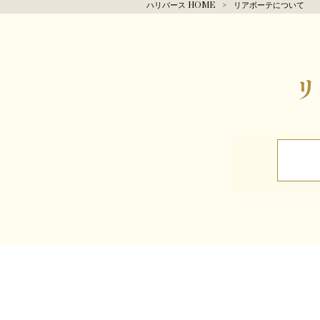
ハリバース HOME
>
リアボーテについて
リ