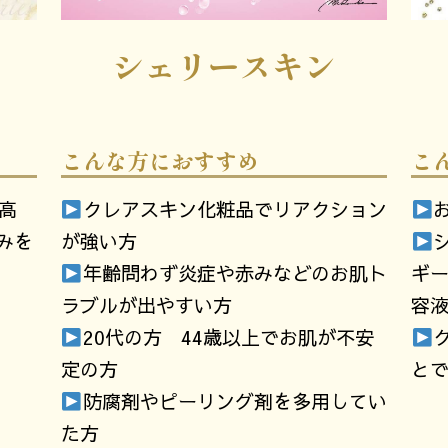
シェリースキン
こんな方におすすめ
こ
高
クレアスキン化粧品でリアクション
みを
が強い方
年齢問わず炎症や赤みなどのお肌ト
ギ
ラブルが出やすい方
容
20代の方 44歳以上でお肌が不安
定の方
と
防腐剤やピーリング剤を多用してい
た方